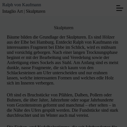
Zum
Ralph von Kaufmann
Inhalt
Intaglio Art | Skulpturen
springen
Skulpturen
Bäume bilden die Grundlage der Skulpturen. Es sind Hölzer
aus der Elbe bei Hamburg. Entdeckt Ralph von Kaufmann ein
interessantes Fragment bei Ebbe im Schlick, wird es mühsam
und vorsichtig geborgen. Nach einer langen Trocknungsphase
beginnt er mit der Bearbeitung und Veredelung sowie der
Anfertigung eines Sockels aus Stahl. Am Anfang sind es meist
dunkle, nasse Fragmente, die sich kaum von den
Schlackesteinen am Ufer unterscheiden und nur erahnen
lassen, welche interessanten Formen und welches edle Holz
sich im Inneren verbergen.
Oft sind es Bruchstücke von Pfählen, Dalben, Pollern oder
Buhnen, die über Jahre, Jahrzehnte oder sogar Jahrhunderte
vom Gezeitenstrom geformt und manchmal – eher selten – in
die Nähe des Ufers gespült werden. Die Fundstücke sind stark
durchfeuchtet und im Winter auch mal vereist.