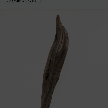
53°32’40″N 9°53’41″E