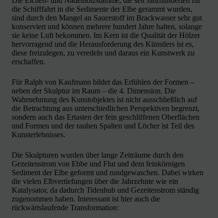
Die Eichen- und Nadelholzstämme, die seit Jahrhunderten für
die Schifffahrt in die Sedimente der Elbe gerammt wurden,
sind durch den Mangel an Sauerstoff im Brackwasser sehr gut
konserviert und können mehrere hundert Jahre halten, solange
sie keine Luft bekommen. Im Kern ist die Qualität der Hölzer
hervorragend und die Herausforderung des Künstlers ist es,
diese freizulegen, zu veredeln und daraus ein Kunstwerk zu
erschaffen.
Für Ralph von Kaufmann bildet das Erfühlen der Formen –
neben der Skulptur im Raum – die 4. Dimension. Die
Wahrnehmung des Kunstobjektes ist nicht ausschließlich auf
die Betrachtung aus unterschiedlichen Perspektiven begrenzt,
sondern auch das Ertasten der fein geschliffenen Oberflächen
und Formen und der rauhen Spalten und Löcher ist Teil des
Kunsterlebnisses.
Die Skulpturen wurden über lange Zeiträume durch den
Gezeitenstrom von Ebbe und Flut und dem feinkörnigen
Sediment der Elbe geformt und rundgewaschen. Dabei wirken
die vielen Elbvertiefungen über die Jahrzehnte wie ein
Katalysator, da dadurch Tidenhub und Gezeitenstrom ständig
zugenommen haben. Interessant ist hier auch die
rückwärtslaufende Transformation: